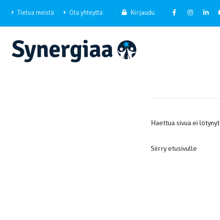
Kirjaudu
Tietoa meistä
Ota yhteyttä
Haettua sivua ei lötynyt
Siirry etusivulle