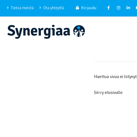
Kirjaudu
Tietoa meistä
Ota yhteyttä
Haettua sivua ei lötynyt
Siirry etusivulle