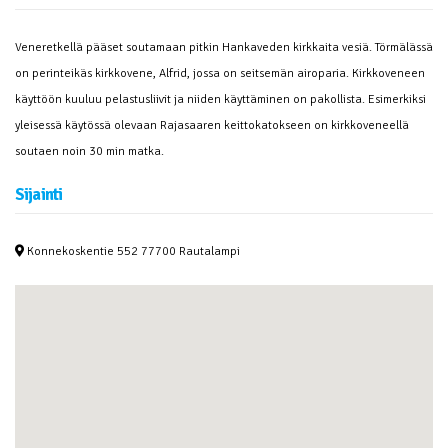
Veneretkellä pääset soutamaan pitkin Hankaveden kirkkaita vesiä. Törmälässä
on perinteikäs kirkkovene, Alfrid, jossa on seitsemän airoparia. Kirkkoveneen
käyttöön kuuluu pelastusliivit ja niiden käyttäminen on pakollista. Esimerkiksi
yleisessä käytössä olevaan Rajasaaren keittokatokseen on kirkkoveneellä
soutaen noin 30 min matka.
Sijainti
Konnekoskentie 552 77700 Rautalampi