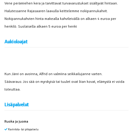
Vene perämiehen kera ja tarvittavat turvavarustukset sisältyvät hintaan.
Halutessanne Rajasaaren laavulla keittelemme nokipannukahvit.
Nokipannukahvien hinta makealla kahvileivällä on alkaen 4 euroa per
henkilö. Suolaisella alkaen 5 euroa per henki
Aukioloajat
Kun Järvi on avoinna, Alfrid on valmiina seikkailujanne varten.
Säävaraus: Jos sää on myrskyisä tai tuulet ovat liian kovat, elämystä ei voida
toteuttaa.
Lisäpalvelut
Ruoka ja juoma
Ravintola- tai pitopalvelu