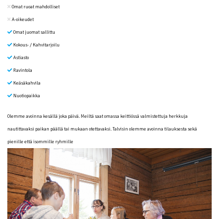
Omat ruoat mahdolliset
A-oikeudet
Omat juomat sallittu
Kokous- / Kahvitarjoilu
Astiasto
Ravintola
Keäsäkahvila
Nuotiopaikka
Olemme avoinna kesällä joka päivä. Meiltä saat omassa keittiössä valmistettuja herkkuja
nautittavaksi paikan päällä tai mukaan otettavaksi. Talvisin olemme avoinna tilauksesta sekä
pienille että isommille ryhmille