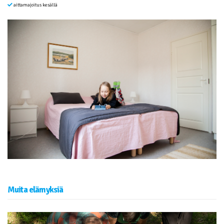
aittamajoitus kesällä
Muita elämyksiä