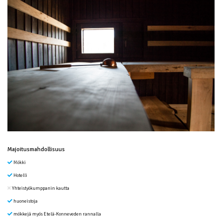
Majoitusmahdollisuus
Mökki
Hotelli
Yhteistyökumppanin kautta
huoneistoja
mökkejä myös Etelä-Konneveden rannalla