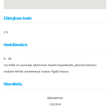
Elämyksen kesto
2 h
Henkilömäärä
6 - 28
Jos teillä on suurempi ryhmä kuin maximi kapasiteetti, yleensä toteutus
voidaan tehdä useammassa osassa. Pyydä tarjous
Hinnoittelu
Ryhmähinta
130.00 €