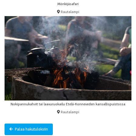
Mönkijäsafari
Rautalampi
Nokipannukahvit tai laavuruokailu Etelä-Konneveden kansallispuistossa
Rautalampi
Palaa hakutuloksiin