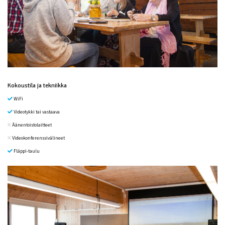
Kokoustila ja tekniikka
WiFi
Videotykki tai vastaava
Äänentoistolaitteet
Videokonferenssivälineet
Fläppi-taulu