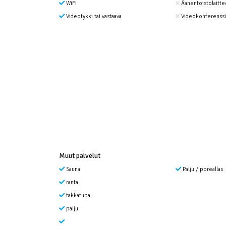
WiFi
Äänentoistolaitte
Videotykki tai vastaava
Videokonferenssi
Muut palvelut
Sauna
Palju / poreallas
ranta
takkatupa
palju