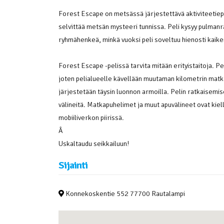
Forest Escape on metsässä järjestettävä aktiviteetiepe
selvittää metsän mysteeri tunnissa. Peli kysyy pulmanra
ryhmähenkeä, minkä vuoksi peli soveltuu hienosti kaikenl
Forest Escape -pelissä tarvita mitään erityistaitoja. P
joten pelialueelle kävellään muutaman kilometrin matk
järjestetään täysin luonnon armoilla. Pelin ratkaisemisek
välineitä. Matkapuhelimet ja muut apuvälineet ovat kielle
mobiiliverkon piirissä.
Â
Uskaltaudu seikkailuun!
Sijainti
Konnekoskentie 552 77700 Rautalampi