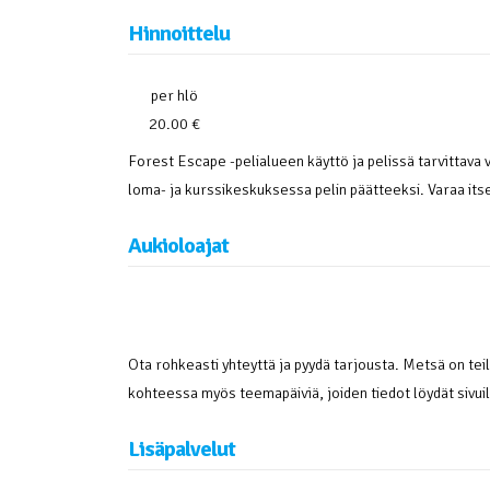
Hinnoittelu
per hlö
20.00 €
Forest Escape -pelialueen käyttö ja pelissä tarvittava 
loma- ja kurssikeskuksessa pelin päätteeksi. Varaa itsel
Aukioloajat
Ota rohkeasti yhteyttä ja pyydä tarjousta. Metsä on t
kohteessa myös teemapäiviä, joiden tiedot löydät sivu
Lisäpalvelut