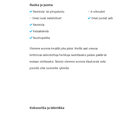
Ruoka ja juoma
Ravintola- tai pitopalvelu
A-oikeudet
Omat ruoat mahdolliset
Omat juomat salli
Ravintola
Keäsäkahvila
Nuotiopaikka
Olemme avoinna kesällä joka päivä. Meiltä saat omassa
keittiössä valmistettuja herkkuja nautittavaksi paikan päällä tai
mukaan otettavaksi. Talvisin olemme avoinna tilauksesta sekä
pienille että isommille ryhmille
Kokoustila ja tekniikka