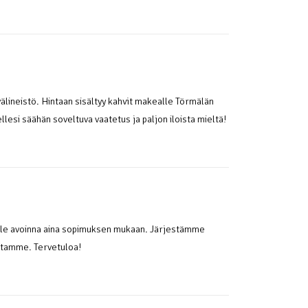
välineistö. Hintaan sisältyy kahvit makealle Törmälän
lesi säähän soveltuva vaatetus ja paljon iloista mieltä!
eille avoinna aina sopimuksen mukaan. Järjestämme
iltamme. Tervetuloa!