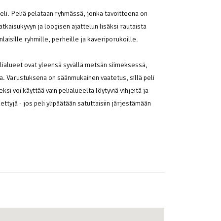
li. Peliä pelataan ryhmässä, jonka tavoitteena on
tkaisukyvyn ja loogisen ajattelun lisäksi rautaista
aisille ryhmille, perheille ja kaveriporukoille.
elialueet ovat yleensä syvällä metsän siimeksessä,
a. Varustuksena on säänmukainen vaatetus, sillä peli
si voi käyttää vain pelialueelta löytyviä vihjeitä ja
ttyjä - jos peli ylipäätään satuttaisiin järjestämään