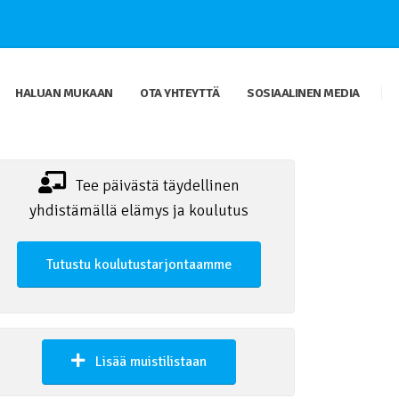
HALUAN MUKAAN
OTA YHTEYTTÄ
SOSIAALINEN MEDIA
Tee päivästä täydellinen
yhdistämällä elämys ja koulutus
Tutustu koulutustarjontaamme
Lisää muistilistaan