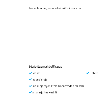
Iso rantasauna, jossa kaksi erillistä osastoa.
Majoitusmahdollisuus
Mökki
Hotelli
huoneistoja
mökkejä myös Etelä-Konneveden rannalla
aittamajoitus kesällä