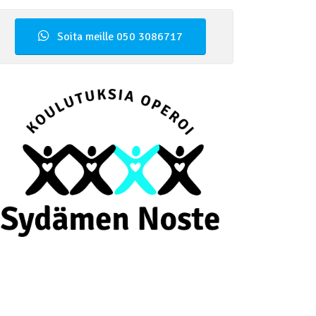
Soita meille 050 3086717