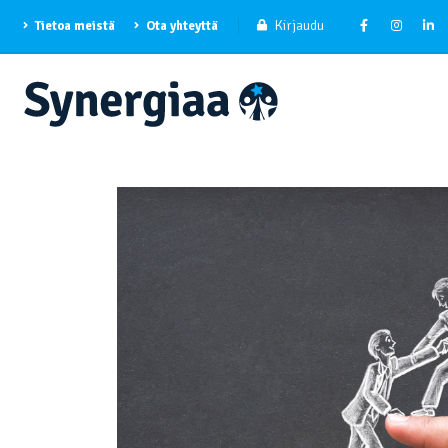
Kirjaudu
Tietoa meistä
Ota yhteyttä