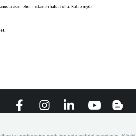
inusta esimiehen millainen haluat olla. Katso myös
et:
stiedot
Evästeet
Käyttöehdot
Tietosuojaseloste
Ohjeet
Kirjaut