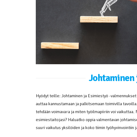
Johtaminen 
Hyödyt teille: Johtaminen ja Esimiestyö -valmennukset
auttaa kannustamaan ja palkitsemaan toimivilla tavoil
tehdään voimavara ja miten työilmapiiriin voi vaikuttaa. M
esimiestaitojasi? Haluatko oppia valmentavan johtamise
suuri vaikutus yksilöiden ja koko tiimin työhyvinvointiin 