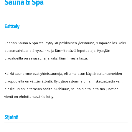
Sauna & Spa
Esittely
Saanan Sauna & Spa:sta löytyy 30-paikkainen yleissauna, sisäporeallas, kaksi
putoussuihkua, elämyssuihku ja lämmitettäviä lepotuoleja. Kylpylän
ulkoalueilla on savusauna ja kaksi lämminvesiallasta.
Kaikki saunamme ovat yhteissaunoja, eli uima-asun käyttö pukuhuoneiden
ulkopuolella on välttämätöntä. Kylpyläosastomme on anniskelualuetta vain
oleskelutilan ja terassin osalta. Suihkuun, saunoihin tai altaisiin juomien
vienti on ehdottomasti kielletty.
Sijainti