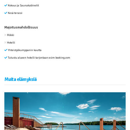
Kokous ja Saunakabinetit
Kesä terassi
Majoitusmahdollisuus
Mökki
Hotelli
Yhteistyökumppanin kautta
Tutustu alueen hotelli tarjontaan esim booking.com
Muita elämyksiä