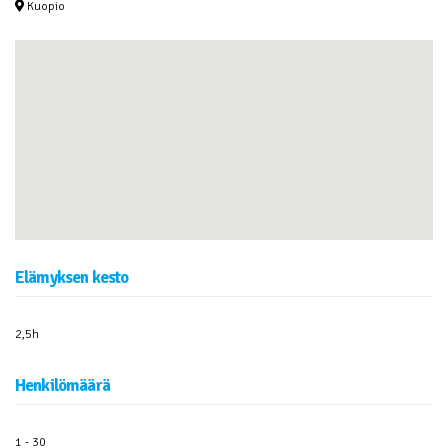
Kuopio
Elämyksen kesto
2,5h
Henkilömäärä
1 - 30