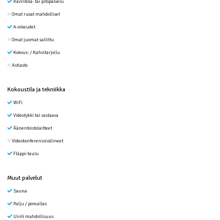
Ravintola- tai pitopalvelu
Omat ruoat mahdolliset
A-oikeudet
Omat juomat sallittu
Kokous- / Kahvitarjoilu
Astiasto
Kokoustila ja tekniikka
WiFi
Videotykki tai vastaava
Äänentoistolaitteet
Videokonferenssivälineet
Fläppi-taulu
Muut palvelut
Sauna
Palju / poreallas
Uinti mahdollisuus