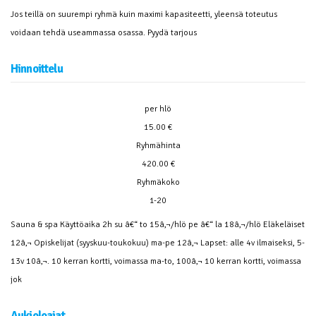
Jos teillä on suurempi ryhmä kuin maximi kapasiteetti, yleensä toteutus
voidaan tehdä useammassa osassa. Pyydä tarjous
Hinnoittelu
per hlö
15.00 €
Ryhmähinta
420.00 €
Ryhmäkoko
1-20
Sauna & spa Käyttöaika 2h su â€“ to 15â‚¬/hlö pe â€“ la 18â‚¬/hlö Eläkeläiset
12â‚¬ Opiskelijat (syyskuu-toukokuu) ma-pe 12â‚¬ Lapset: alle 4v ilmaiseksi, 5-
13v 10â‚¬. 10 kerran kortti, voimassa ma-to, 100â‚¬ 10 kerran kortti, voimassa
jok
Aukioloajat