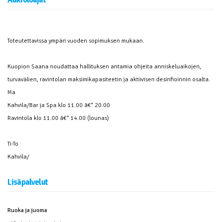
Toteutettavissa ympäri vuoden sopimuksen mukaan.
Kuopion Saana noudattaa hallituksen antamia ohjeita anniskeluaikojen,
turvavälien, ravintolan maksimikapasiteetin ja aktiivisen desinfioinnin osalta.
Ma
Kahvila/Bar ja Spa klo 11.00 â€“ 20.00
Ravintola klo 11.00 â€“ 14.00 (lounas)
Ti-To
Kahvila/
Lisäpalvelut
Ruoka ja juoma