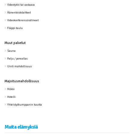
Videotykki tai vastaava
Äänentoistolaitteet
Videokonferenssivälineet
Fläppi-taulu
Muut palvelut
Sauna
Palju / poreallas
Uinti mahdollisuus
Majoitusmahdollisuus
Mökki
Hotelli
Yhteistyökumppanin kautta
Muita elämyksiä