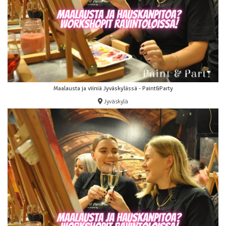
Maalausta ja viiniä Jyväskylässä - Paint&Party
Jyväskylä