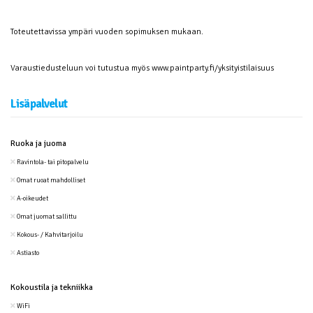
Toteutettavissa ympäri vuoden sopimuksen mukaan.
Varaustiedusteluun voi tutustua myös www.paintparty.fi/yksityistilaisuus
Lisäpalvelut
Ruoka ja juoma
Ravintola- tai pitopalvelu
Omat ruoat mahdolliset
A-oikeudet
Omat juomat sallittu
Kokous- / Kahvitarjoilu
Astiasto
Kokoustila ja tekniikka
WiFi