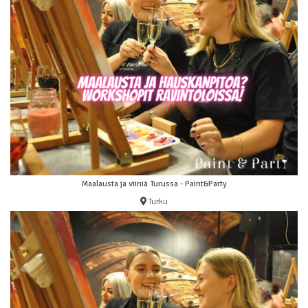
Maalausta ja viiniä Turussa - Paint&Party
Turku