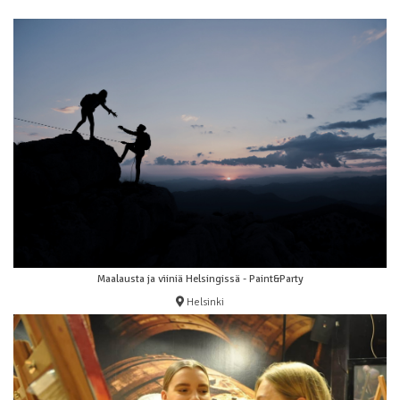
Maalausta ja viiniä Helsingissä - Paint&Party
Helsinki