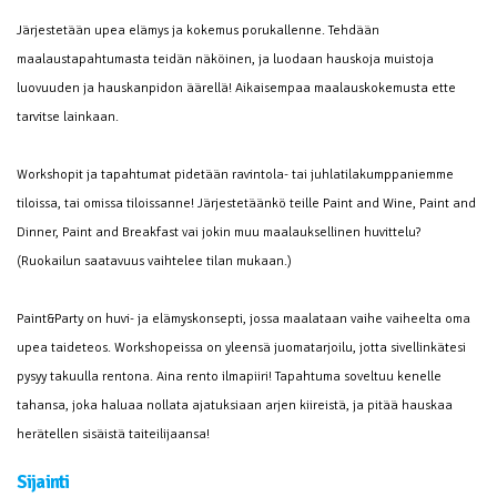
Järjestetään upea elämys ja kokemus porukallenne. Tehdään
maalaustapahtumasta teidän näköinen, ja luodaan hauskoja muistoja
luovuuden ja hauskanpidon äärellä! Aikaisempaa maalauskokemusta ette
tarvitse lainkaan.
Workshopit ja tapahtumat pidetään ravintola- tai juhlatilakumppaniemme
tiloissa, tai omissa tiloissanne! Järjestetäänkö teille Paint and Wine, Paint and
Dinner, Paint and Breakfast vai jokin muu maalauksellinen huvittelu?
(Ruokailun saatavuus vaihtelee tilan mukaan.)
Paint&Party on huvi- ja elämyskonsepti, jossa maalataan vaihe vaiheelta oma
upea taideteos. Workshopeissa on yleensä juomatarjoilu, jotta sivellinkätesi
pysyy takuulla rentona. Aina rento ilmapiiri! Tapahtuma soveltuu kenelle
tahansa, joka haluaa nollata ajatuksiaan arjen kiireistä, ja pitää hauskaa
herätellen sisäistä taiteilijaansa!
Sijainti