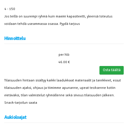
4 - 150
Jos teillä on suurempi ryhmä kuin maximi kapasiteetti, yleensä toteutus
voidaan tehdä useammassa osassa. Pyydä tarjous
Hinnoittelu
per hlö
46.00 €
Osta täältä
Tilaisuuden hintaan sisältyy kaikki laadukkaat materiaalit ja tarvikkeet, essut
tilaisuuden ajaksi, ohjaus ja tiimimme apunanne, upeat teoksenne kotiin
vietäväksi, tilan valmistelut ryhmällenne sekä siivous tilaisuuden jälkeen.
Snack-tarjoilun saata
Aukioloajat