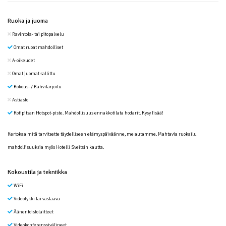
Ruoka ja juoma
Ravintola- tai pitopalvelu
Omat ruoat mahdolliset
A-oikeudet
Omat juomat sallittu
Kokous- / Kahvitarjoilu
Astiasto
Kotipitsan Hotspot-piste. Mahdollisuus ennakkotilata hodarit. Kysy lisää!
Kertokaa mitä tarvitsette täydelliseen elämyspäiväänne, me autamme. Mahtavia ruokailu
mahdollisuuksia myös Hotelli Sveitsin kautta.
Kokoustila ja tekniikka
WiFi
Videotykki tai vastaava
Äänentoistolaitteet
Videokonferenssivälineet