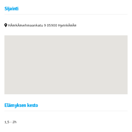
Sijainti
HÃ¤rkÃ¤vehmaankatu 9 05900 HyvinkÃ¤Ã¤
Elämyksen kesto
1,5 - 2h