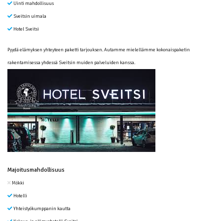
Uinti mahdollisuus
Sveitsin uimala
Hotel Sveitsi
Pyydä elämyksen yhteyteen paketti tarjouksen. Autamme mielellämme kokonaispaketin
rakentamisessa yhdessä Sveitsin muiden palveluiden kanssa.
Majoitusmahdollisuus
Mökki
Hotelli
Yhteistyökumppanin kautta