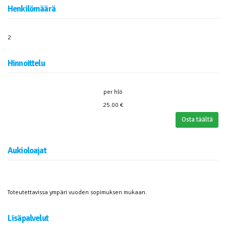
Henkilömäärä
2
Hinnoittelu
per hlö
25.00 €
Osta täältä
Aukioloajat
Toteutettavissa ympäri vuoden sopimuksen mukaan.
Lisäpalvelut