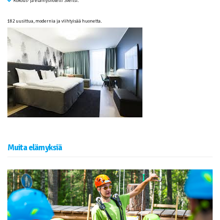
Kokous- ja elämyshotelli Sveitsi.
182 uusittua, modernia ja viihtyisää huonetta.
Muita elämyksiä